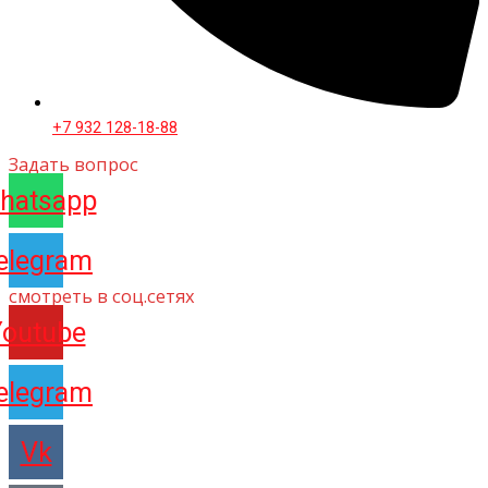
+7 932 128-18-88
Задать вопрос
hatsapp
elegram
смотреть в соц.сетях
Youtube
elegram
Vk