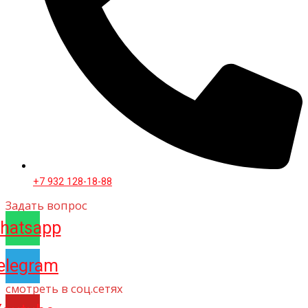
+7 932 128-18-88
Задать вопрос
hatsapp
elegram
смотреть в соц.сетях