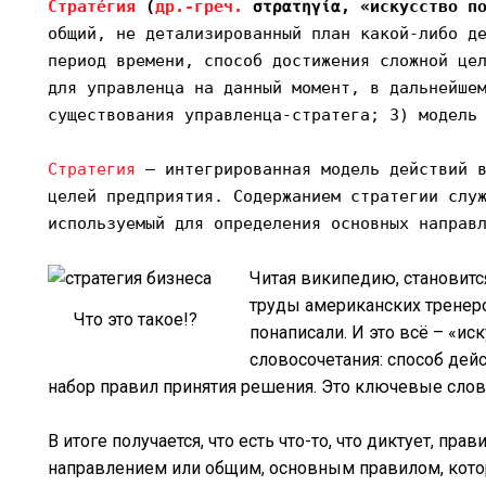
Страте́гия
(
др.-греч.
στρατηγία
, «искусство п
общий, не детализированный план какой-либо д
период времени, способ достижения сложной це
для управленца на данный момент, в дальнейше
существования управленца-стратега; 3) модель
Стратегия
— интегрированная модель действий в
целей предприятия. Содержанием стратегии слу
используемый для определения основных направ
Читая википедию, становитс
труды американских тренеро
Что это такое!?
понаписали. И это всё – «ис
словосочетания: способ дей
набор правил принятия решения. Это ключевые слова,
В итоге получается, что есть что-то, что диктует, пра
направлением или общим, основным правилом, которо