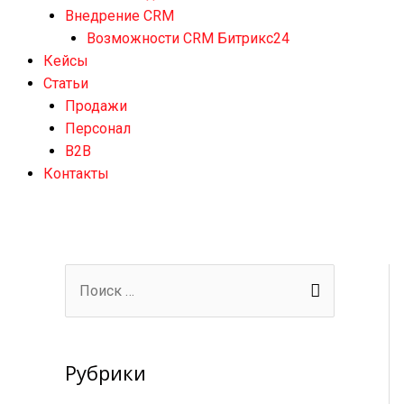
Внедрение CRM
Возможности CRM Битрикс24
Кейсы
Статьи
Продажи
Персонал
B2B
Контакты
П
о
и
с
Рубрики
к