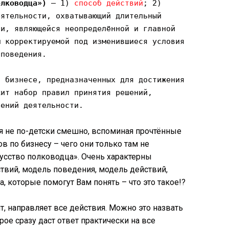
олководца»)
— 1)
способ действий
; 2)
еятельности, охватывающий длительный
ли, являющейся неопределённой и главной
м корректируемой под изменившиеся условия
 поведения.
 бизнесе, предназначенных для достижения
жит набор правил принятия решений,
лений деятельности.
я не по-детски смешно, вспоминая прочтённые
в по бизнесу – чего они только там не
кусство полководца». Очень характерны
ствий, модель поведения, модель действий,
 которые помогут Вам понять – что это такое!?
вит, направляет все действия. Можно это назвать
е сразу даст ответ практически на все