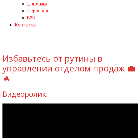
Продажи
Персонал
B2B
Контакты
Избавьтесь от рутины в
управлении отделом продаж 💼
🔥
Видеоролик: